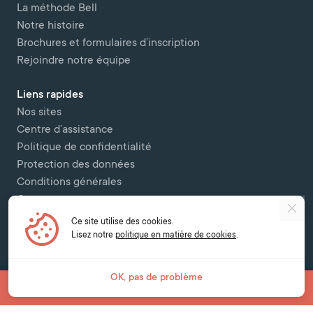
La méthode Bell
Notre histoire
Brochures et formulaires d’inscription
Rejoindre notre équipe
Liens rapides
Nos sites
Centre d’assistance
Politique de confidentialité
Protection des données
Conditions générales
Contactez-nous
Ce site utilise des cookies.
Copyright © 2026 Bell Colombettes (t/a Bell Switzerland) - - 12 Chemin
Lisez notre
politique en matière de cookies
.
des Colombettes, 1202, Geneva -
contact@bell-school.ch
-
+41 22 749 16
00
OK, pas de problème
Filtrer les cours