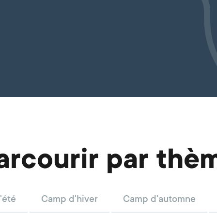
arcourir par thè
'été
Camp d'hiver
Camp d'automne