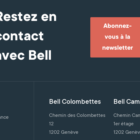
Restez en
Abonnez-
contact
vous à la
newsletter
avec Bell
Bell Colombettes
Bell Cami
Chemin des Colombettes
Chemin Cami
ance
12
1er étage
1202 Genève
1202 Genè