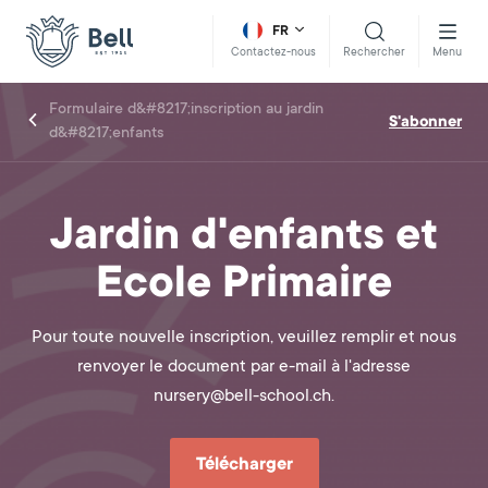
FR
Rechercher
Menu
Contactez-nous
Formulaire d&#8217;inscription au jardin
S'abonner
d&#8217;enfants
Jardin d'enfants et
Ecole Primaire
Pour toute nouvelle inscription, veuillez remplir et nous
renvoyer le document par e-mail à l'adresse
nursery@bell-school.ch.
Télécharger