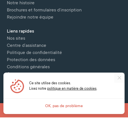
Notre histoire
Brochures et formulaires d’inscription
Rejoindre notre équipe
Liens rapides
Nos sites
Centre d’assistance
Politique de confidentialité
Protection des données
Conditions générales
Contactez-nous
Ce site utilise des cookies.
Copyright © 2026 Bell Colombettes (t/a Bell Switzerland) - - 12 Chemin
Lisez notre
politique en matière de cookies
.
des Colombettes, 1202, Geneva -
contact@bell-school.ch
-
+41 22 749 16
00
OK, pas de problème
Filtrer les cours