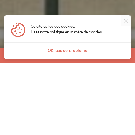
Ce site utilise des cookies.
Lisez notre
politique en matière de cookies
.
OK, pas de problème
Passer à
Classe de primaire
Classe