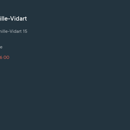
lle-Vidart
lle-Vidart 15
ve
16 00