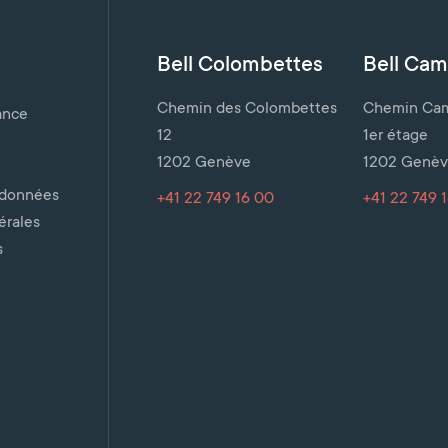
Bell Colombettes
Bell Cami
Chemin des Colombettes
Chemin Cami
ance
12
1er étage
1202 Genève
1202 Genè
 données
+41 22 749 16 00
+41 22 749 
érales
s