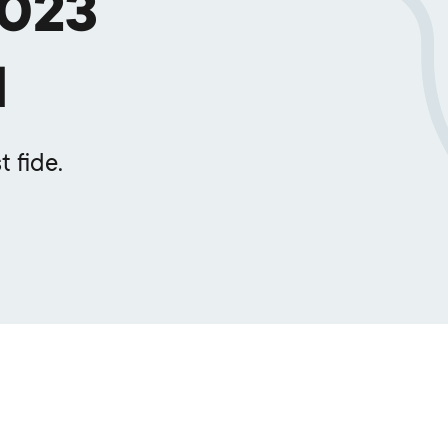
2023
N
 fide.