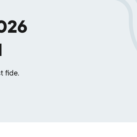
026
N
 fide.