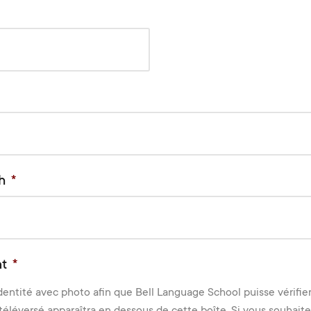
h
*
nt
*
dentité avec photo afin que Bell Language School puisse vérifie
éléversé apparaîtra en dessous de cette boîte. Si vous souhaitez