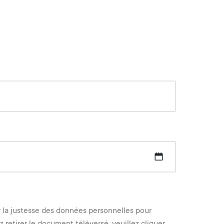
DD
slash
MM
slash
r la justesse des données personnelles pour
YYYY
 retirer le document téléversé, veuillez cliquer