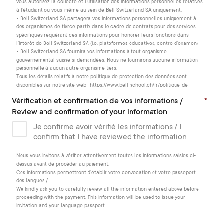
vous autorisez la collecte et l’utilisation des informations personnelles relatives
à l’étudiant ou vous-même au sein de Bell Switzerland SA uniquement.
• Bell Switzerland SA partagera vos informations personnelles uniquement à
des organismes de tierce partie dans le cadre de contrats pour des services
spécifiques requérant ces informations pour honorer leurs fonctions dans
l’intérêt de Bell Switzerland SA (i.e. plateformes éducatives, centre d’examen)
• Bell Switzerland SA fournira vos informations à tout organisme
gouvernemental suisse si demandées. Nous ne fournirons aucune information
personnelle à aucun autre organisme tiers.
Tous les détails relatifs à notre politique de protection des données sont
disponibles sur notre site web : https://www.bell-school.ch/fr/politique-de-
confidentialite/
Vérification et confirmation de vos informations /
*
***
ENGLISH
Review and confirmation of your information
Conditions related to our Data Protection Policy:
Je confirme avoir vérifié les informations / I
• In filling in this form or enrolling with Bell Switzerland SA (Bell), you are
agreeing to the storage and use of any student or personal information you
confirm that I have reviewed the information
provide for Bell’s purposes only.
• Bell will only share your personal details with third party providers who are
Nous vous invitons à vérifier attentivement toutes les informations saisies ci-
contracted to provide a specific service on behalf of Bell and require the
dessus avant de procéder au paiement.
information to perform their function (e.g. student platforms, examination
Ces informations permettront d'établir votre convocation et votre passeport
centres).
des langues /
• Bell will pass on your details to Swiss government agencies if requested by
We kindly ask you to carefully review all the information entered above before
them to do so. We will not pass any personal details on to any other third party
proceeding with the payment. This information will be used to issue your
or organisation.
invitation and your language passport.
• You can find details of the Bell Data Protection Policy at https://www.bell-
school.ch/en/privacy-policy/