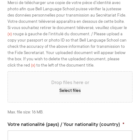
MM
Merci de télécharger une copie de votre pièce d'identité avec
photo afin que Bell Language School puisse vérifier la justesse
slash
des données personnelles pour transmission au Secrétariat Fide.
YYYY
Votre document téléversé apparaîtra en dessous de cette boîte.
Si vous souhaitez retirer le document téléversé, veuillez cliquer le
(x)
rouge à gauche de l'intitulé du document. / Please upload a
copy your passport or photo ID so that Bell Language School can
check the accuracy of the above information for transmission to
the Fide Secretariat. Your uploaded document will appear below
the box. If you wish to delete the uploaded document, please
click the red
(x)
to the left of the document title.
Drop files here or
Select files
Max. file size: 16 MB.
Votre nationalité (pays) / Your nationality (country)
*