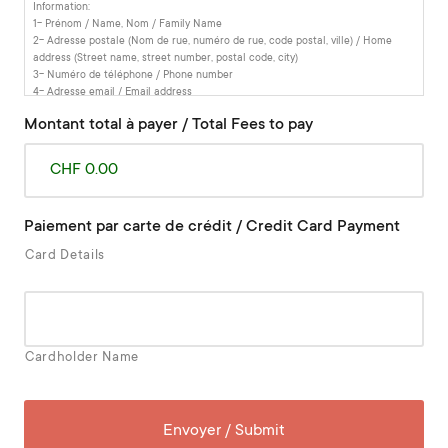
Information:
1- Prénom / Name, Nom / Family Name
2- Adresse postale (Nom de rue, numéro de rue, code postal, ville) / Home
address (Street name, street number, postal code, city)
3- Numéro de téléphone / Phone number
4- Adresse email / Email address
5- Date de naissance / Date of birth
Montant total à payer / Total Fees to pay
6- Pays d'origine / Home country
CHF 0.00
Paiement par carte de crédit / Credit Card Payment
Card Details
Cardholder Name