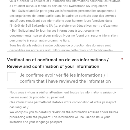
vous autorisez la collecte et l’utilisation des informations personnelles relatives
à l’étudiant ou vous-même au sein de Bell Switzerland SA uniquement.
• Bell Switzerland SA partagera vos informations personnelles uniquement à
des organismes de tierce partie dans le cadre de contrats pour des services
spécifiques requérant ces informations pour honorer leurs fonctions dans
l’intérêt de Bell Switzerland SA (i.e. plateformes éducatives, centre d’examen)
• Bell Switzerland SA fournira vos informations à tout organisme
gouvernemental suisse si demandées. Nous ne fournirons aucune information
personnelle à aucun autre organisme tiers.
Tous les détails relatifs à notre politique de protection des données sont
disponibles sur notre site web : https://www.bell-school.ch/fr/politique-de-
confidentialite/
Vérification et confirmation de vos informations /
*
***
ENGLISH
Review and confirmation of your information
Conditions related to our Data Protection Policy:
Je confirme avoir vérifié les informations / I
• In filling in this form or enrolling with Bell Switzerland SA (Bell), you are
agreeing to the storage and use of any student or personal information you
confirm that I have reviewed the information
provide for Bell’s purposes only.
• Bell will only share your personal details with third party providers who are
Nous vous invitons à vérifier attentivement toutes les informations saisies ci-
contracted to provide a specific service on behalf of Bell and require the
dessus avant de procéder au paiement.
information to perform their function (e.g. student platforms, examination
Ces informations permettront d'établir votre convocation et votre passeport
centres).
des langues /
• Bell will pass on your details to Swiss government agencies if requested by
We kindly ask you to carefully review all the information entered above before
them to do so. We will not pass any personal details on to any other third party
proceeding with the payment. This information will be used to issue your
or organisation.
invitation and your language passport.
• You can find details of the Bell Data Protection Policy at https://www.bell-
school.ch/en/privacy-policy/