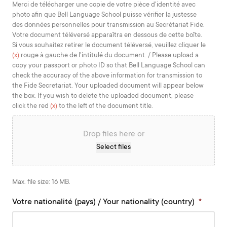
MM
Merci de télécharger une copie de votre pièce d'identité avec
photo afin que Bell Language School puisse vérifier la justesse
slash
des données personnelles pour transmission au Secrétariat Fide.
YYYY
Votre document téléversé apparaîtra en dessous de cette boîte.
Si vous souhaitez retirer le document téléversé, veuillez cliquer le
(x)
rouge à gauche de l'intitulé du document. / Please upload a
copy your passport or photo ID so that Bell Language School can
check the accuracy of the above information for transmission to
the Fide Secretariat. Your uploaded document will appear below
the box. If you wish to delete the uploaded document, please
click the red
(x)
to the left of the document title.
Drop files here or
Select files
Max. file size: 16 MB.
Votre nationalité (pays) / Your nationality (country)
*