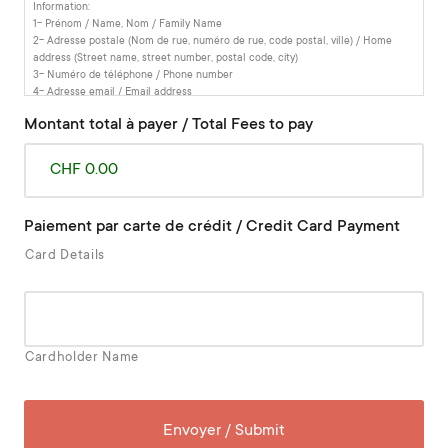
Information:
1- Prénom / Name, Nom / Family Name
2- Adresse postale (Nom de rue, numéro de rue, code postal, ville) / Home
address (Street name, street number, postal code, city)
3- Numéro de téléphone / Phone number
4- Adresse email / Email address
5- Date de naissance / Date of birth
Montant total à payer / Total Fees to pay
6- Pays d'origine / Home country
CHF 0.00
Paiement par carte de crédit / Credit Card Payment
Card Details
Cardholder Name