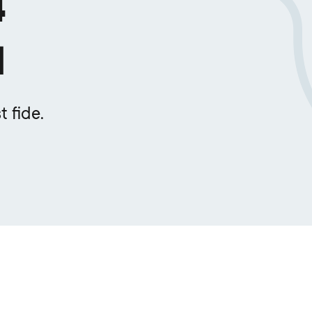
4
N
 fide.