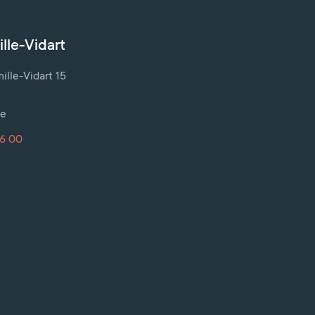
lle-Vidart
lle-Vidart 15
ve
16 00