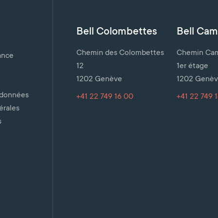
Bell Colombettes
Bell Cami
Chemin des Colombettes
Chemin Cami
ance
12
1er étage
1202 Genève
1202 Genè
 données
+41 22 749 16 00
+41 22 749 
érales
s