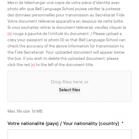
MM
Merci de télécharger une copie de votre pièce d'identité avec
photo afin que Bell Language School puisse vérifier la justesse
slash
des données personnelles pour transmission au Secrétariat Fide.
YYYY
Votre document téléversé apparaîtra en dessous de cette boîte.
Si vous souhaitez retirer le document téléversé, veuillez cliquer le
(x)
rouge à gauche de l'intitulé du document. / Please upload a
copy your passport or photo ID so that Bell Language School can
check the accuracy of the above information for transmission to
the Fide Secretariat. Your uploaded document will appear below
the box. If you wish to delete the uploaded document, please
click the red
(x)
to the left of the document title.
Drop files here or
Select files
Max. file size: 16 MB.
Votre nationalité (pays) / Your nationality (country)
*