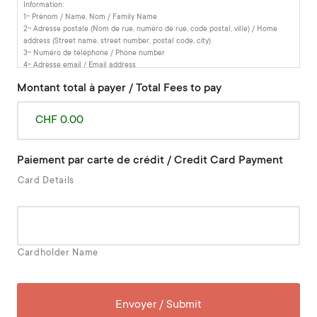
Information:
1- Prénom / Name, Nom / Family Name
2- Adresse postale (Nom de rue, numéro de rue, code postal, ville) / Home
address (Street name, street number, postal code, city)
3- Numéro de téléphone / Phone number
4- Adresse email / Email address
5- Date de naissance / Date of birth
Montant total à payer / Total Fees to pay
6- Pays d'origine / Home country
CHF 0.00
Paiement par carte de crédit / Credit Card Payment
Card Details
Cardholder Name