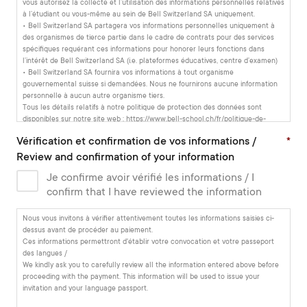
vous autorisez la collecte et l’utilisation des informations personnelles relatives
à l’étudiant ou vous-même au sein de Bell Switzerland SA uniquement.
• Bell Switzerland SA partagera vos informations personnelles uniquement à
des organismes de tierce partie dans le cadre de contrats pour des services
spécifiques requérant ces informations pour honorer leurs fonctions dans
l’intérêt de Bell Switzerland SA (i.e. plateformes éducatives, centre d’examen)
• Bell Switzerland SA fournira vos informations à tout organisme
gouvernemental suisse si demandées. Nous ne fournirons aucune information
personnelle à aucun autre organisme tiers.
Tous les détails relatifs à notre politique de protection des données sont
disponibles sur notre site web : https://www.bell-school.ch/fr/politique-de-
confidentialite/
Vérification et confirmation de vos informations /
*
***
ENGLISH
Review and confirmation of your information
Conditions related to our Data Protection Policy:
Je confirme avoir vérifié les informations / I
• In filling in this form or enrolling with Bell Switzerland SA (Bell), you are
agreeing to the storage and use of any student or personal information you
confirm that I have reviewed the information
provide for Bell’s purposes only.
• Bell will only share your personal details with third party providers who are
Nous vous invitons à vérifier attentivement toutes les informations saisies ci-
contracted to provide a specific service on behalf of Bell and require the
dessus avant de procéder au paiement.
information to perform their function (e.g. student platforms, examination
Ces informations permettront d'établir votre convocation et votre passeport
centres).
des langues /
• Bell will pass on your details to Swiss government agencies if requested by
We kindly ask you to carefully review all the information entered above before
them to do so. We will not pass any personal details on to any other third party
proceeding with the payment. This information will be used to issue your
or organisation.
invitation and your language passport.
• You can find details of the Bell Data Protection Policy at https://www.bell-
school.ch/en/privacy-policy/