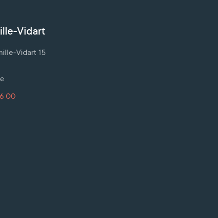
lle-Vidart
lle-Vidart 15
ve
16 00