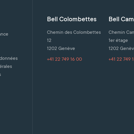
Bell Colombettes
Bell Cami
Chemin des Colombettes
Chemin Cami
ance
12
1er étage
1202 Genève
1202 Genè
 données
+41 22 749 16 00
+41 22 749 
érales
s