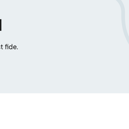
N
 fide.