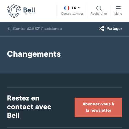
FR
Rechercher
Menu
Contactez-nous
Centre d&#8217;assistance
Partager
Changements
Restez en
Abonnez-vous à
contact avec
la newsletter
Bell